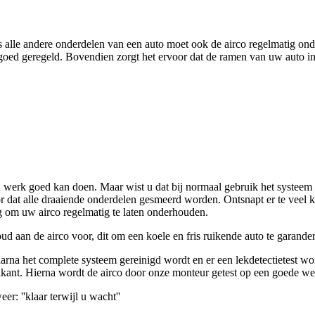
ls alle andere onderdelen van een auto moet ook de airco regelmatig o
oed geregeld. Bovendien zorgt het ervoor dat de ramen van uw auto in
jn werk goed kan doen. Maar wist u dat bij normaal gebruik het systeem 
 dat alle draaiende onderdelen gesmeerd worden. Ontsnapt er te veel k
ig om uw airco regelmatig te laten onderhouden.
 aan de airco voor, dit om een koele en fris ruikende auto te garande
rna het complete systeem gereinigd wordt en er een lekdetectietest wor
kant. Hierna wordt de airco door onze monteur getest op een goede we
r: ''klaar terwijl u wacht''