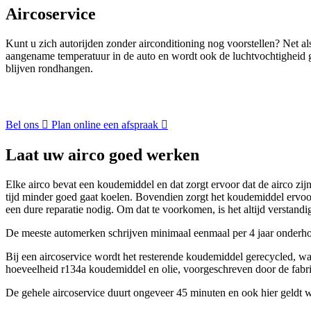
Aircoservice
Kunt u zich autorijden zonder airconditioning nog voorstellen? Net a
aangename temperatuur in de auto en wordt ook de luchtvochtigheid g
blijven rondhangen.
Bel ons
Plan online een afspraak
Laat uw airco goed werken
Elke airco bevat een koudemiddel en dat zorgt ervoor dat de airco zi
tijd minder goed gaat koelen. Bovendien zorgt het koudemiddel ervoor
een dure reparatie nodig. Om dat te voorkomen, is het altijd verstand
De meeste automerken schrijven minimaal eenmaal per 4 jaar onderhoud
Bij een aircoservice wordt het resterende koudemiddel gerecycled, waa
hoeveelheid r134a koudemiddel en olie, voorgeschreven door de fabri
De gehele aircoservice duurt ongeveer 45 minuten en ook hier geldt wee