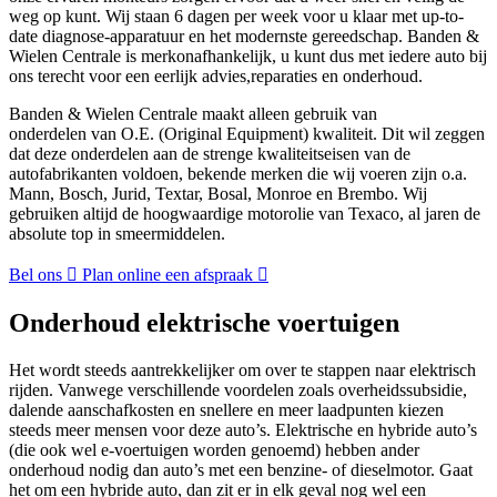
weg op kunt. Wij staan 6 dagen per week voor u klaar met up-to-
date diagnose-apparatuur en het modernste gereedschap. Banden &
Wielen Centrale is merkonafhankelijk, u kunt dus met iedere auto bij
ons terecht voor een eerlijk advies,reparaties en onderhoud.
Banden & Wielen Centrale maakt alleen gebruik van
onderdelen van O.E. (Original Equipment) kwaliteit. Dit wil zeggen
dat deze onderdelen aan de strenge kwaliteitseisen van de
autofabrikanten voldoen, bekende merken die wij voeren zijn o.a.
Mann, Bosch, Jurid, Textar, Bosal, Monroe en Brembo. Wij
gebruiken altijd de hoogwaardige motorolie van Texaco, al jaren de
absolute top in smeermiddelen.
Bel ons
Plan online een afspraak
Onderhoud elektrische voertuigen
Het wordt steeds aantrekkelijker om over te stappen naar elektrisch
rijden. Vanwege verschillende voordelen zoals overheidssubsidie,
dalende aanschafkosten en snellere en meer laadpunten kiezen
steeds meer mensen voor deze auto’s. Elektrische en hybride auto’s
(die ook wel e-voertuigen worden genoemd) hebben ander
onderhoud nodig dan auto’s met een benzine- of dieselmotor. Gaat
het om een hybride auto, dan zit er in elk geval nog wel een