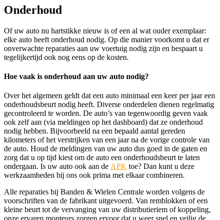
Onderhoud
Of uw auto nu hartstikke nieuw is of een al wat ouder exemplaar:
elke auto heeft onderhoud nodig. Op die manier voorkomt u dat er
onverwachte reparaties aan uw voertuig nodig zijn en bespaart u
tegelijkertijd ook nog eens op de kosten.
Hoe vaak is onderhoud aan uw auto nodig?
Over het algemeen geldt dat een auto minimaal een keer per jaar een
onderhoudsbeurt nodig heeft. Diverse onderdelen dienen regelmatig
gecontroleerd te worden. De auto’s van tegenwoordig geven vaak
ook zelf aan (via meldingen op het dashboard) dat ze onderhoud
nodig hebben. Bijvoorbeeld na een bepaald aantal gereden
kilometers of het verstrijken van een jaar na de vorige controle van
de auto. Houd de meldingen van uw auto dus goed in de gaten en
zorg dat u op tijd kiest om de auto een onderhoudsbeurt te laten
ondergaan. Is uw auto ook aan de
APK
toe? Dan kunt u deze
werkzaamheden bij ons ook prima met elkaar combineren.
Alle reparaties bij Banden & Wielen Centrale worden volgens de
voorschriften van de fabrikant uitgevoerd. Van remblokken of een
kleine beurt tot de vervanging van uw distributieriem of koppeling,
onze ervaren monteurs zorgen ervoor dat u weer snel en veilig de